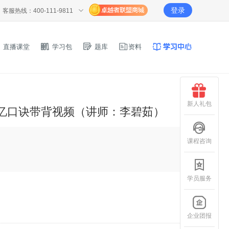
登录
客服热线：400-111-9811
直播课堂
学习包
题库
资料
新人礼包
忆口诀带背视频（讲师：李碧茹）
课程咨询
学员服务
知识记忆口诀带背视频
：李碧茹）
企业团报