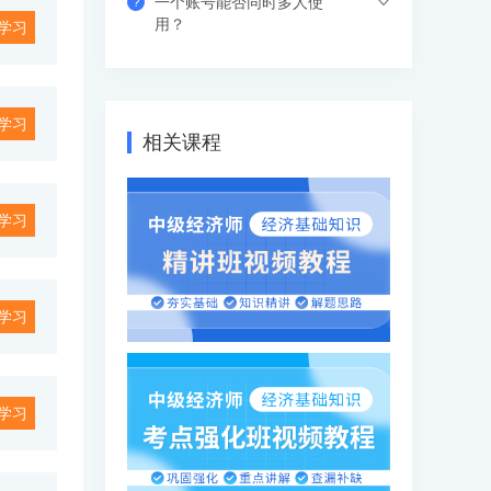
一个账号能否同时多人使
?
习中心-视频课程菜单观看，有效期内随时
视频课程有效期是365天（具体参考产品
用？
学习
学习，不限次数和时间。
有效期），在有效期内可下载离线视频进
行学习，支持倍速观看。
支持网页、APP、和小程序三个客户端同
时登录，其中小程序端无设备数量限制，
学习
网页端可以登录3个设备，APP端4个设
相关课程
备，超出数量自动踢出最早登录的设备。
学习
学习
学习