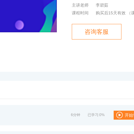
主讲老师
李碧茹
课程时间
购买后15天有效
（
咨询客服
6分钟
已学习:0%
开始