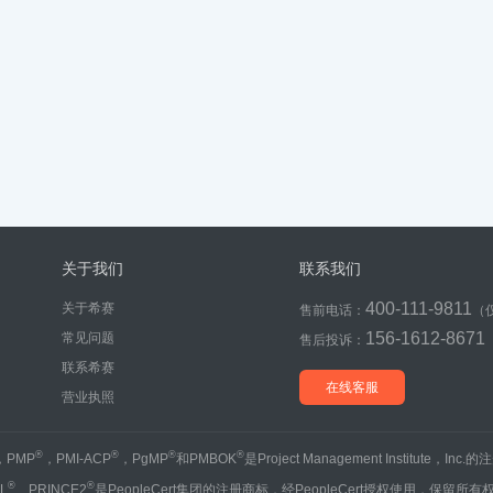
关于我们
联系我们
400-111-9811
关于希赛
售前电话：
（
156-1612-8671
常见问题
售后投诉：
联系希赛
在线客服
营业执照
®
®
®
®
，PMP
，PMI-ACP
，PgMP
和PMBOK
是Project Management Institute，Inc
®
®
IL
、PRINCE2
是PeopleCert集团的注册商标，经PeopleCert授权使用，保留所有