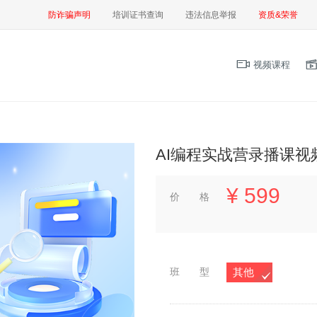
防诈骗声明
培训证书查询
违法信息举报
资质&荣誉
视频课程
AI编程实战营录播课视
¥
599
价 格
班 型
其他