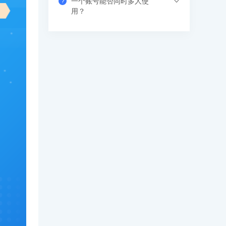
一个账号能否同时多人使
?
习中心-视频课程菜单观看，有效期内随时
视频课程有效期是365天（具体参考产品
用？
学习，不限次数和时间。
有效期），在有效期内可下载离线视频进
行学习，支持倍速观看。
支持网页、APP、和小程序三个客户端同
时登录，其中小程序端无设备数量限制，
网页端可以登录3个设备，APP端4个设
备，超出数量自动踢出最早登录的设备。