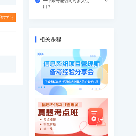
一个账号能否同时多人使
?
习中心-视频课程菜单观看，有效期内随时
视频课程有效期是365天（具体参考产品
用？
学习，不限次数和时间。
有效期），在有效期内可下载离线视频进
开始学习
行学习，支持倍速观看。
支持网页、APP、和小程序三个客户端同
时登录，其中小程序端无设备数量限制，
网页端可以登录3个设备，APP端4个设
相关课程
备，超出数量自动踢出最早登录的设备。