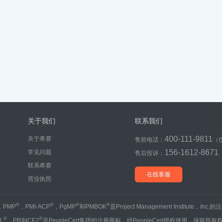
关于我们
联系我们
400-111-9811
关于希赛
售前电话：
（
156-1612-8671
常见问题
售后投诉：
联系希赛
在线客服
营业执照
®
®
®
®
，PMP
，PMI-ACP
，PgMP
和PMBOK
是Project Management Institute，Inc
®
®
IL
、PRINCE2
是PeopleCert集团的注册商标，经PeopleCert授权使用，保留所有