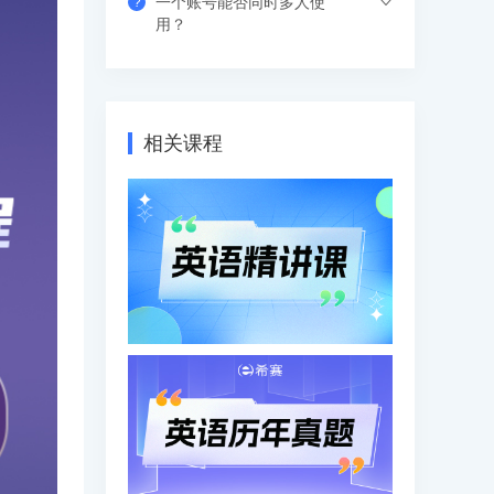
一个账号能否同时多人使
?
习中心-视频课程菜单观看，有效期内随时
视频课程有效期是365天（具体参考产品
用？
学习，不限次数和时间。
有效期），在有效期内可下载离线视频进
行学习，支持倍速观看。
支持网页、APP、和小程序三个客户端同
时登录，其中小程序端无设备数量限制，
网页端可以登录3个设备，APP端4个设
相关课程
备，超出数量自动踢出最早登录的设备。