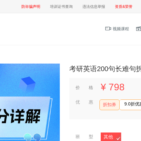
防诈骗声明
培训证书查询
违法信息举报
资质&荣誉
视频课程
考研英语200句长难句
¥
798
价 格
优 惠
9.0折
折扣券
班 型
其他