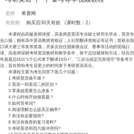
老师
希赛网
有效期
购买后30天有效
（课时数：
2
）
本课程由高敏老师讲授，高老师是
英语专业硕士研究生毕业，英语专
业八级；拥有高中英语教师资格证，人社部翻译资格证等证书；曾获全国
口译大赛三等奖等奖项，并多次担任国家级会议、赛事等活动的现场口
译。高老师深耕考研英语教研和教学多年，善于总结规律和方法，结合历
年真题总结出“1个公式拿下翻译10分+”、“三步法搞定完形填空”等备考方
法，
旨在帮助考生花更少的时间拿下考研英语高分。
本课程主要为考生回答下面几个问题：
1.考研英语难不难？
2.英语一和英语二的区别？
3.零基础需要怎么准备
？
4.什么时候开始做真题？
5.如何背单词?
6.阅读理解怎么提高正确率?
7.有没有必要报班?
8.有没有推荐的复习资料?
9.考研英语和四六级冲突吗?