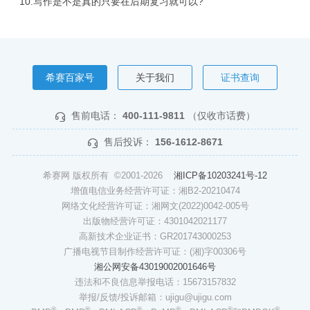
10.写作是不是真的只要在后期复习就可以?
希赛百家号
关于我们
证书查询
售前电话：
400-111-9811
（仅收市话费）
售后投诉：
156-1612-8671
希赛网 版权所有 ©2001-2026
湘ICP备10203241号-12
增值电信业务经营许可证：湘B2-20210474
网络文化经营许可证：湘网文(2022)0042-005号
出版物经营许可证：4301042021177
高新技术企业证书：GR201743000253
广播电视节目制作经营许可证：(湘)字00306号
湘公网安备43019002001646号
违法和不良信息举报电话：15673157832
举报/反馈/投诉邮箱：ujigu@ujigu.com
®
®
®
®
®
®