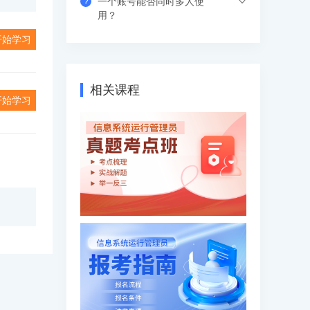
一个账号能否同时多人使
?
习中心-视频课程菜单观看，有效期内随时
视频课程有效期是365天（具体参考产品
用？
学习，不限次数和时间。
有效期），在有效期内可下载离线视频进
开始学习
行学习，支持倍速观看。
支持网页、APP、和小程序三个客户端同
时登录，其中小程序端无设备数量限制，
网页端可以登录3个设备，APP端4个设
相关课程
备，超出数量自动踢出最早登录的设备。
开始学习