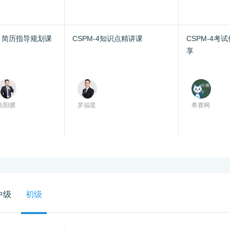
、简历指导规划课
CSPM-4知识点精讲课
CSPM-4考
享
欧阳骥
罗福星
希赛网
中级
初级