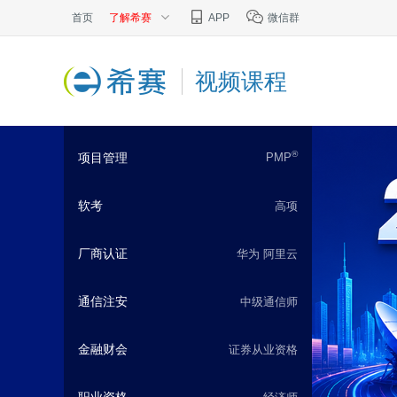
首页
了解希赛
APP
微信群
视频课程
®
项目管理
PMP
软考
高项
厂商认证
华为
阿里云
通信注安
中级通信师
金融财会
证券从业资格
职业资格