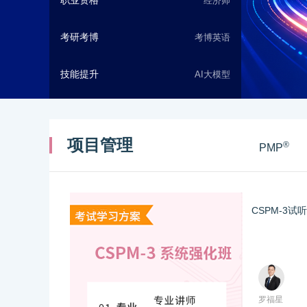
经济师
考研考博
考博英语
技能提升
AI大模型
项目管理
®
PMP
CSPM-3试
罗福星