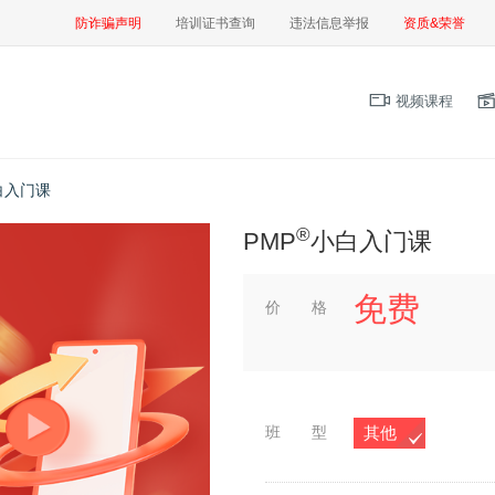
防诈骗声明
培训证书查询
违法信息举报
资质&荣誉
视频课程
白入门课
®
PMP
小白入门课
免费
价 格
班 型
其他