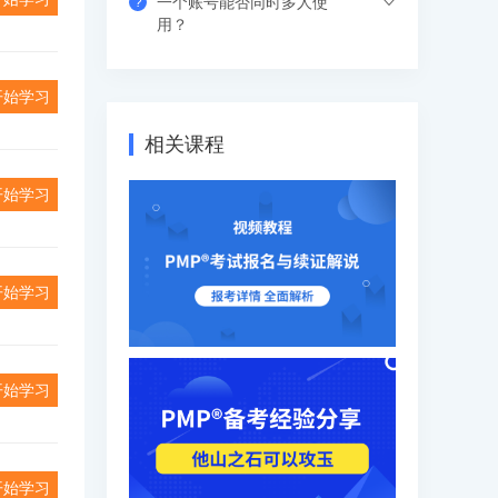
一个账号能否同时多人使
?
习中心-视频课程菜单观看，有效期内随时
视频课程有效期是365天（具体参考产品
用？
学习，不限次数和时间。
有效期），在有效期内可下载离线视频进
行学习，支持倍速观看。
支持网页、APP、和小程序三个客户端同
开始学习
时登录，其中小程序端无设备数量限制，
网页端可以登录3个设备，APP端4个设
相关课程
备，超出数量自动踢出最早登录的设备。
开始学习
开始学习
开始学习
开始学习