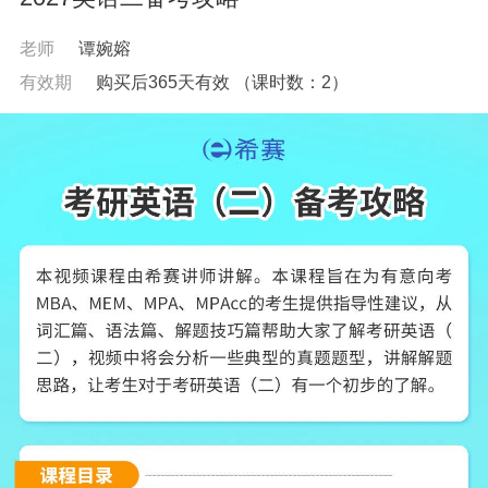
老师
谭婉嫆
有效期
购买后365天有效
（课时数：
2
）