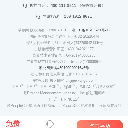
售前电话：
400-111-9811
（仅收市话费）
售后投诉：
156-1612-8671
希赛网 版权所有 ©2001-2026
湘ICP备10203241号-12
增值电信业务经营许可证：湘B2-20210474
网络文化经营许可证：湘网文(2022)0042-005号
出版物经营许可证：4301042021177
高新技术企业证书：GR201743000253
广播电视节目制作经营许可证：(湘)字00306号
湘公网安备43019002001646号
违法和不良信息举报电话：15673157832
举报/反馈/投诉邮箱：ujigu@ujigu.com
®
®
®
®
®
®
PMP
，PMP
，PMI-ACP
，PgMP
，PMI-ACP
和PMBOK
是Project Management Institute，Inc.的注册商标
®
®
ITIL
、PRINCE2
是PeopleCert集团的注册商标，经PeopleCert授权使用，保留所有权利
免费
点击播放