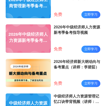
商管理新考季备考指
导视频
免费
立即学习
2026年中级经济师人力资源
新考季备考指导视频
2026年中级经济师人
力资源新考季备考指
导视频
免费
立即学习
2026年经济师新大纲动向与
备考重点（讲师：李碧茹）
免费
立即学习
中级经济师人力资源管理记
忆口诀带背视频（讲师：罗
中级经济师人力资源