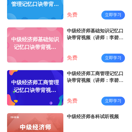
思敏）
管理记忆口诀带背视
频（讲师：罗思敏）
免费
立即学习
中级经济师基础知识记忆口
诀带背视频（讲师：李碧
中级经济师基础知识
茹）
记忆口诀带背视频
（讲师：李碧茹）
免费
立即学习
中级经济师工商管理记忆口
诀带背视频（讲师：李碧
中级经济师工商管理
茹）
记忆口诀带背视频
（讲师：李碧茹）
免费
立即学习
中级经济师各科试听视频