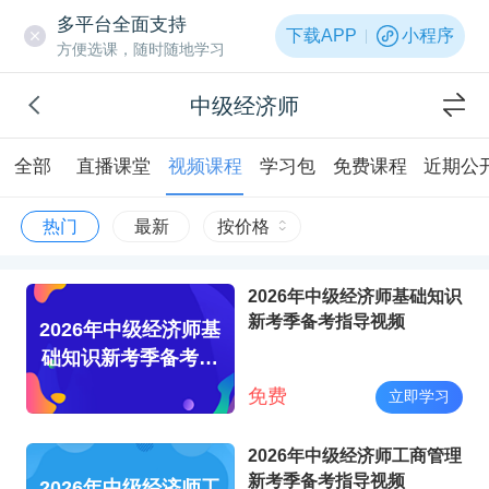
多平台全面支持
下载APP
小程序
方便选课，随时随地学习
中级经济师
全部
直播课堂
视频课程
学习包
免费课程
近期公
热门
最新
按价格
2026年中级经济师基础知识
新考季备考指导视频
2026年中级经济师基
础知识新考季备考指
导视频
免费
立即学习
2026年中级经济师工商管理
新考季备考指导视频
2026年中级经济师工