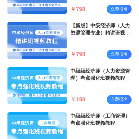
￥
798
立即报名
【新版】中级经济师（人力
资源管理专业）精讲班视频
教程（讲师：陈红伍）
￥
798
立即报名
中级级经济师（人力资源管
理）考点强化班视频教程
￥
198
立即报名
中级级经济师（工商管理）
考点强化班视频教程