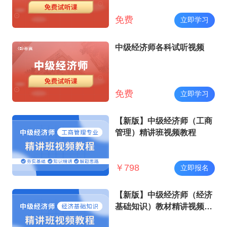
免费
立即学习
中级经济师各科试听视频
免费
立即学习
【新版】中级经济师（工商
管理）精讲班视频教程
￥
798
立即报名
【新版】中级经济师（经济
基础知识）教材精讲视频教
程（讲师：李碧茹）