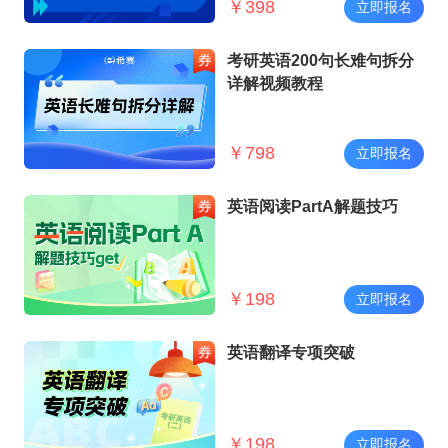
￥
398
立即报名
考研英语200句长难句拆分
详解视频教程
￥
798
立即报名
英语阅读PartA解题技巧
￥
198
立即报名
英语翻译专项突破
￥
198
立即报名