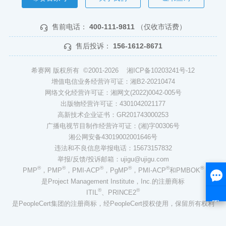
售前电话：
400-111-9811
（仅收市话费）
售后投诉：
156-1612-8671
希赛网 版权所有 ©2001-2026
湘ICP备10203241号-12
增值电信业务经营许可证：湘B2-20210474
网络文化经营许可证：湘网文(2022)0042-005号
出版物经营许可证：4301042021177
高新技术企业证书：GR201743000253
广播电视节目制作经营许可证：(湘)字00306号
湘公网安备43019002001646号
违法和不良信息举报电话：15673157832
举报/反馈/投诉邮箱：ujigu@ujigu.com
®
®
®
®
®
®
PMP
，PMP
，PMI-ACP
，PgMP
，PMI-ACP
和PMBOK
是Project Management Institute，Inc.的注册商标
®
®
ITIL
、PRINCE2
是PeopleCert集团的注册商标，经PeopleCert授权使用，保留所有权利