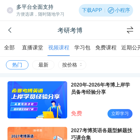
多平台全面支持
下载APP
小程序
方便选课，随时随地学习
考研考博
全部
直播课堂
视频课程
学习包
免费课程
近期公
热门
最新
按价格
2020年-2026年考博上岸学
员备考经验分享
免费
立即学习
2027考博英语各题型解题技
巧课合集