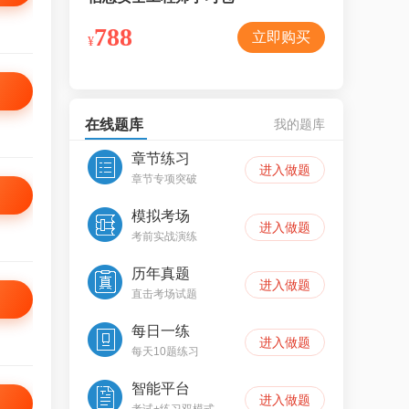
788
398
立即购买
立
¥
在线题库
我的题库
章节练习
进入做题
章节专项突破
模拟考场
进入做题
考前实战演练
历年真题
进入做题
直击考场试题
每日一练
进入做题
每天10题练习
智能平台
进入做题
考试+练习双模式