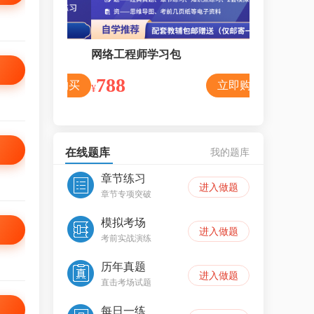
网络工程师学习包
网络工程师
788
398
立即购买
立即购买
¥
¥
在线题库
我的题库
章节练习
进入做题
章节专项突破
模拟考场
进入做题
考前实战演练
历年真题
进入做题
直击考场试题
每日一练