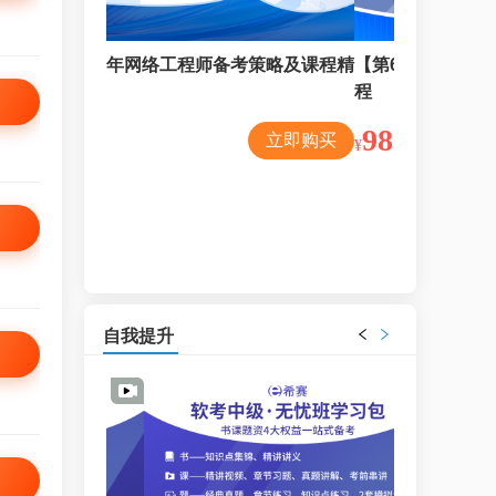
考策略及课程精
【第6版】网络工程师精讲班视频课
网络工程师
程
788
¥
988
立即购买
立即购买
¥
配套服务：
智能题库随时
2套模拟试卷
自我提升