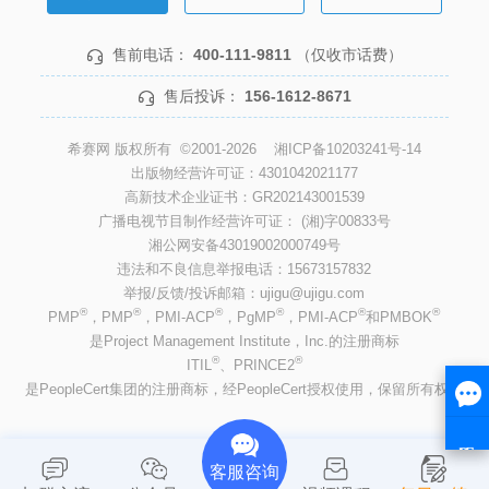
售前电话：
400-111-9811
（仅收市话费）
售后投诉：
156-1612-8671
希赛网 版权所有 ©2001-2026
湘ICP备10203241号-14
出版物经营许可证：4301042021177
高新技术企业证书：GR202143001539
广播电视节目制作经营许可证： (湘)字00833号
湘公网安备43019002000749号
违法和不良信息举报电话：15673157832
举报/反馈/投诉邮箱：ujigu@ujigu.com
®
®
®
®
®
®
PMP
，PMP
，PMI-ACP
，PgMP
，PMI-ACP
和PMBOK
是Project Management Institute，Inc.的注册商标
®
®
ITIL
、PRINCE2
是PeopleCert集团的注册商标，经PeopleCert授权使用，保留所有权利
客服咨询