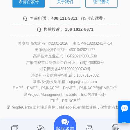
希赛百家号
关于我们
证书查询
售前电话：
400-111-9811
（仅收市话费）
售后投诉：
156-1612-8671
希赛网 版权所有 ©2001-2026
湘ICP备10203241号-14
出版物经营许可证：4301042021177
高新技术企业证书：GR202143001539
广播电视节目制作经营许可证： (湘)字00833号
湘公网安备43019002000749号
违法和不良信息举报电话：15673157832
举报/反馈/投诉邮箱：ujigu@ujigu.com
®
®
®
®
®
®
PMP
，PMP
，PMI-ACP
，PgMP
，PMI-ACP
和PMBOK
是Project Management Institute，Inc.的注册商标
®
®
ITIL
、PRINCE2
是PeopleCert集团的注册商标，经PeopleCert授权使用，保留所有权利
客服咨询