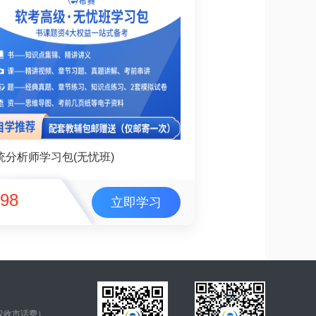
统分析师学习包(无忧班)
98
立即学习
仅收市话费）