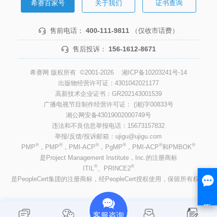
希赛百家号
关于我们
证书查询
售前电话：
400-111-9811
（仅收市话费）
售后投诉：
156-1612-8671
希赛网 版权所有 ©2001-2026
湘ICP备10203241号-14
出版物经营许可证：4301042021177
高新技术企业证书：GR202143001539
广播电视节目制作经营许可证： (湘)字00833号
湘公网安备43019002000749号
违法和不良信息举报电话：15673157832
举报/反馈/投诉邮箱：ujigu@ujigu.com
®
®
®
®
®
®
PMP
，PMP
，PMI-ACP
，PgMP
，PMI-ACP
和PMBOK
是Project Management Institute，Inc.的注册商标
®
®
ITIL
、PRINCE2
是PeopleCert集团的注册商标，经PeopleCert授权使用，保留所有权利
客服咨询