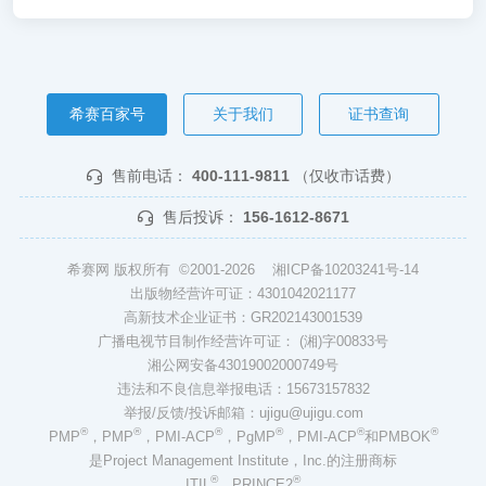
希赛百家号
关于我们
证书查询
售前电话：
400-111-9811
（仅收市话费）
售后投诉：
156-1612-8671
希赛网 版权所有 ©2001-2026
湘ICP备10203241号-14
出版物经营许可证：4301042021177
高新技术企业证书：GR202143001539
广播电视节目制作经营许可证： (湘)字00833号
湘公网安备43019002000749号
违法和不良信息举报电话：15673157832
举报/反馈/投诉邮箱：ujigu@ujigu.com
®
®
®
®
®
®
PMP
，PMP
，PMI-ACP
，PgMP
，PMI-ACP
和PMBOK
是Project Management Institute，Inc.的注册商标
®
®
ITIL
、PRINCE2