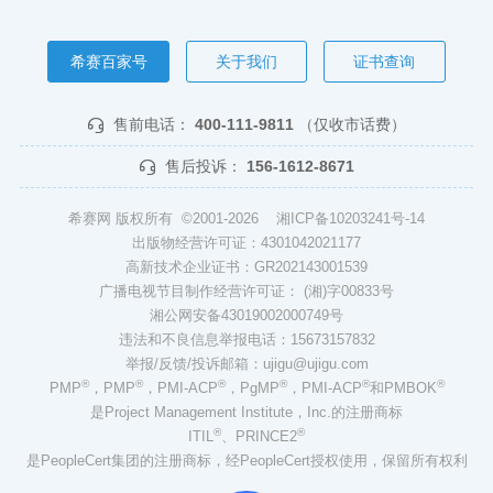
希赛百家号
关于我们
证书查询
售前电话：
400-111-9811
（仅收市话费）
售后投诉：
156-1612-8671
希赛网 版权所有 ©2001-2026
湘ICP备10203241号-14
出版物经营许可证：4301042021177
高新技术企业证书：GR202143001539
广播电视节目制作经营许可证： (湘)字00833号
湘公网安备43019002000749号
违法和不良信息举报电话：15673157832
举报/反馈/投诉邮箱：ujigu@ujigu.com
®
®
®
®
®
®
PMP
，PMP
，PMI-ACP
，PgMP
，PMI-ACP
和PMBOK
是Project Management Institute，Inc.的注册商标
®
®
ITIL
、PRINCE2
是PeopleCert集团的注册商标，经PeopleCert授权使用，保留所有权利