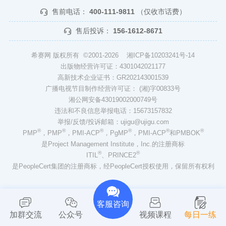
售前电话：
400-111-9811
（仅收市话费）
售后投诉：
156-1612-8671
希赛网 版权所有 ©2001-2026
湘ICP备10203241号-14
出版物经营许可证：4301042021177
高新技术企业证书：GR202143001539
广播电视节目制作经营许可证： (湘)字00833号
湘公网安备43019002000749号
违法和不良信息举报电话：15673157832
举报/反馈/投诉邮箱：ujigu@ujigu.com
®
®
®
®
®
®
PMP
，PMP
，PMI-ACP
，PgMP
，PMI-ACP
和PMBOK
是Project Management Institute，Inc.的注册商标
®
®
ITIL
、PRINCE2
是PeopleCert集团的注册商标，经PeopleCert授权使用，保留所有权利
客服咨询
加群交流
公众号
视频课程
每日一练