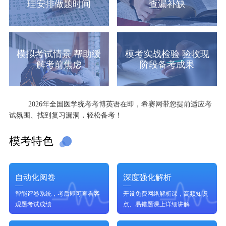
理安排做题时间
查漏补缺
模拟考试情景 帮助缓
模考实战检验 验收现
解考前焦虑
阶段备考成果
2026年全国医学统考考博英语在即，希赛网带您提前适应考
试氛围、找到复习漏洞，轻松备考！
模考特色
自动化阅卷
深度强化解析
智能评卷系统，考后即可查看客
开设免费网络解析课，高频知识
观题考试成绩
点、易错题课上详细讲解