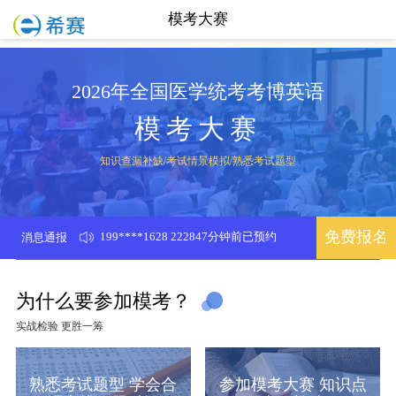
模考大赛
2026年全国医学统考考博英语
模考大赛
知识查漏补缺/考试情景模拟/熟悉考试题型
199****1628 222847分钟前已预约
免费报名
消息通报
173****0302 222864分钟前已预约
安* 222868分钟前已预约
为什么要参加模考？
实战检验 更胜一筹
周** 222801分钟前已预约
赫** 222812分钟前已预约
熟悉考试题型 学会合
参加模考大赛 知识点