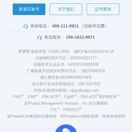
希赛百家号
关于我们
证书查询
售前电话：
400-111-9811
（仅收市话费）
售后投诉：
156-1612-8671
希赛网 版权所有 ©2001-2026
湘ICP备10203241号-14
出版物经营许可证：4301042021177
高新技术企业证书：GR202143001539
广播电视节目制作经营许可证： (湘)字00833号
湘公网安备43019002000749号
违法和不良信息举报电话：15673157832
举报/反馈/投诉邮箱：ujigu@ujigu.com
®
®
®
®
®
®
PMP
，PMP
，PMI-ACP
，PgMP
，PMI-ACP
和PMBOK
是Project Management Institute，Inc.的注册商标
®
®
ITIL
、PRINCE2
是PeopleCert集团的注册商标，经PeopleCert授权使用，保留所有权利