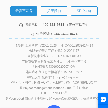
希赛百家号
关于我们
证书查询
售前电话：
400-111-9811
（仅收市话费）
售后投诉：
156-1612-8671
希赛网 版权所有 ©2001-2026
湘ICP备10203241号-14
出版物经营许可证：4301042021177
高新技术企业证书：GR202143001539
广播电视节目制作经营许可证： (湘)字00833号
湘公网安备43019002000749号
违法和不良信息举报电话：15673157832
举报/反馈/投诉邮箱：ujigu@ujigu.com
®
®
®
®
®
®
PMP
，PMP
，PMI-ACP
，PgMP
，PMI-ACP
和PMBOK
是Project Management Institute，Inc.的注册商标
®
®
ITIL
、PRINCE2
是PeopleCert集团的注册商标，经PeopleCert授权使用，保留所有权利