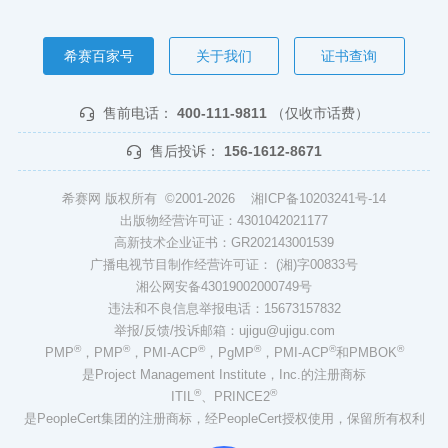
希赛百家号
关于我们
证书查询
售前电话：
400-111-9811
（仅收市话费）
售后投诉：
156-1612-8671
希赛网 版权所有 ©2001-2026
湘ICP备10203241号-14
出版物经营许可证：4301042021177
高新技术企业证书：GR202143001539
广播电视节目制作经营许可证： (湘)字00833号
湘公网安备43019002000749号
违法和不良信息举报电话：15673157832
举报/反馈/投诉邮箱：ujigu@ujigu.com
®
®
®
®
®
®
PMP
，PMP
，PMI-ACP
，PgMP
，PMI-ACP
和PMBOK
是Project Management Institute，Inc.的注册商标
®
®
ITIL
、PRINCE2
是PeopleCert集团的注册商标，经PeopleCert授权使用，保留所有权利