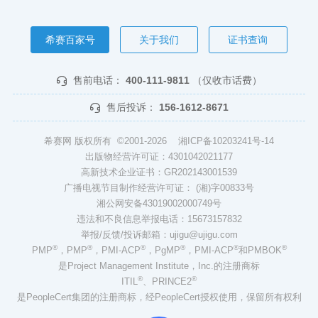
希赛百家号
关于我们
证书查询
售前电话：
400-111-9811
（仅收市话费）
售后投诉：
156-1612-8671
希赛网 版权所有 ©2001-2026
湘ICP备10203241号-14
出版物经营许可证：4301042021177
高新技术企业证书：GR202143001539
广播电视节目制作经营许可证： (湘)字00833号
湘公网安备43019002000749号
违法和不良信息举报电话：15673157832
举报/反馈/投诉邮箱：ujigu@ujigu.com
®
®
®
®
®
®
PMP
，PMP
，PMI-ACP
，PgMP
，PMI-ACP
和PMBOK
是Project Management Institute，Inc.的注册商标
®
®
ITIL
、PRINCE2
是PeopleCert集团的注册商标，经PeopleCert授权使用，保留所有权利