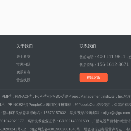
关于我们
联系我们
400-111-9811
关于希赛
售前电话：
（
156-1612-8671
常见问题
售后投诉：
联系希赛
在线客服
营业执照
®
®
®
®
，PMP
，PMI-ACP
，PgMP
和PMBOK
是Project Management Institute，Inc
®
®
IL
、PRINCE2
是PeopleCert集团的注册商标，经PeopleCert授权使用，保留所有
违法和不良信息举报电话：15673157832 举报/反馈/投诉邮箱：ujigu@ujigu.com
1042021177 高新技术企业证书：GR202143001539 广播电视节目制作经营许可
10203241号-12
湘公网安备43019002001646号
增值电信业务经营许可证：湘B2-20