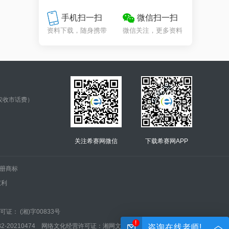
手机扫一扫
微信扫一扫
资料下载，随身携带
微信关注，更多资料
仅收市话费）
关注希赛网微信
下载希赛网APP
.的注册商标
权利
证： (湘)字00833号
!
210474 网络文化经营许可证：湘网文(2022)0042-005号
咨询在线老师!