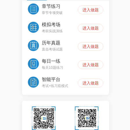
章节练习
进入做题
章节专项突破
模拟考场
进入做题
考前实战演练
历年真题
进入做题
直击考场试题
每日一练
进入做题
每天10题练习
智能平台
进入做题
考试+练习双模式