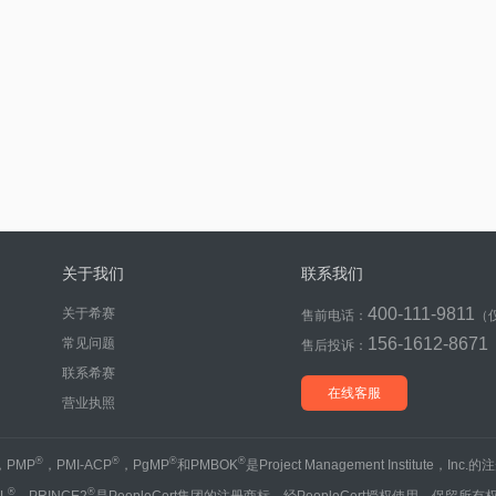
关于我们
联系我们
400-111-9811
关于希赛
售前电话：
（
156-1612-8671
常见问题
售后投诉：
联系希赛
在线客服
营业执照
®
®
®
®
，PMP
，PMI-ACP
，PgMP
和PMBOK
是Project Management Institute，Inc
®
®
IL
、PRINCE2
是PeopleCert集团的注册商标，经PeopleCert授权使用，保留所有