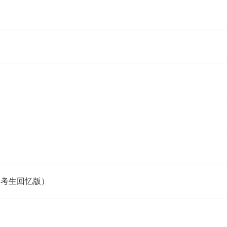
（讲师：李碧茹）
0
¥
（考生回忆版）
初级人资题库
初级工商题库
9.90
9.90
买
立即购买
¥
¥