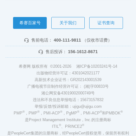
希赛百家号
关于我们
证书查询
售前电话：
400-111-9811
（仅收市话费）
售后投诉：
156-1612-8671
希赛网 版权所有 ©2001-2026
湘ICP备10203241号-14
出版物经营许可证：4301042021177
高新技术企业证书：GR202143001539
广播电视节目制作经营许可证： (湘)字00833号
湘公网安备43019002000749号
违法和不良信息举报电话：15673157832
举报/反馈/投诉邮箱：ujigu@ujigu.com
®
®
®
®
®
®
PMP
，PMP
，PMI-ACP
，PgMP
，PMI-ACP
和PMBOK
是Project Management Institute，Inc.的注册商标
®
®
ITIL
、PRINCE2
是PeopleCert集团的注册商标，经PeopleCert授权使用，保留所有权利