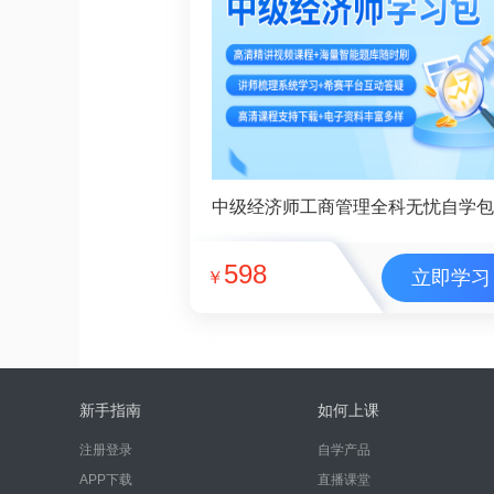
中级经济师工商管理全科无忧自学包
598
立即学习
￥
新手指南
如何上课
注册登录
自学产品
APP下载
直播课堂