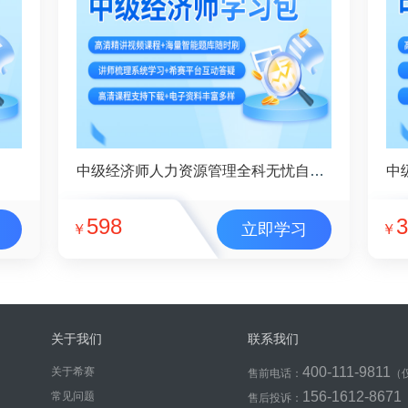
中级经济师人力资源管理全科无忧自学包
中
598
3
立即学习
￥
￥
关于我们
联系我们
400-111-9811
关于希赛
售前电话：
（
156-1612-8671
常见问题
售后投诉：