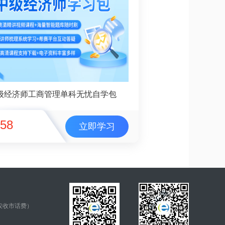
级经济师工商管理单科无忧自学包
58
立即学习
仅收市话费）