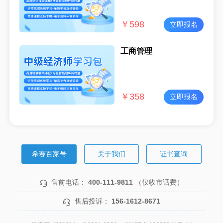
￥
598
立即报名
工商管理
￥
358
立即报名
希赛百家号
关于我们
证书查询
售前电话：
400-111-9811
（仅收市话费）
售后投诉：
156-1612-8671