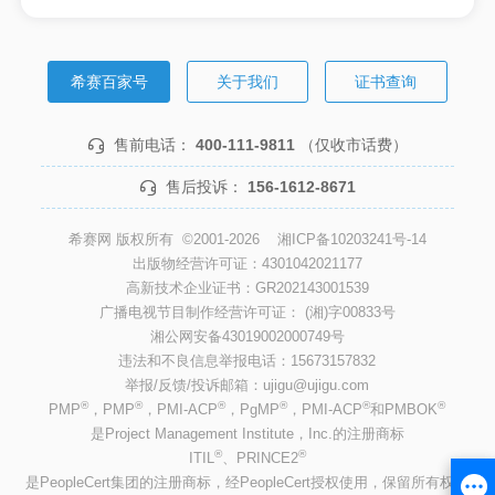
希赛百家号
关于我们
证书查询
售前电话：
400-111-9811
（仅收市话费）
售后投诉：
156-1612-8671
希赛网 版权所有 ©2001-2026
湘ICP备10203241号-14
出版物经营许可证：4301042021177
高新技术企业证书：GR202143001539
广播电视节目制作经营许可证： (湘)字00833号
湘公网安备43019002000749号
违法和不良信息举报电话：15673157832
举报/反馈/投诉邮箱：ujigu@ujigu.com
®
®
®
®
®
®
PMP
，PMP
，PMI-ACP
，PgMP
，PMI-ACP
和PMBOK
是Project Management Institute，Inc.的注册商标
®
®
ITIL
、PRINCE2
是PeopleCert集团的注册商标，经PeopleCert授权使用，保留所有权利