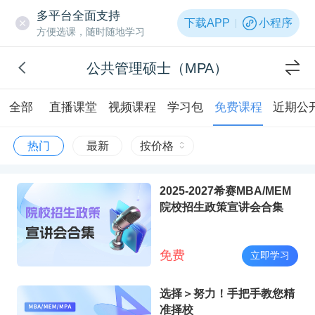
多平台全面支持
下载APP
小程序
方便选课，随时随地学习
公共管理硕士（MPA）
全部
直播课堂
视频课程
学习包
免费课程
近期公
热门
最新
按价格
2025-2027希赛MBA/MEM
院校招生政策宣讲会合集
免费
立即学习
选择＞努力！手把手教您精
准择校