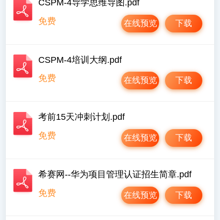
CSPM-4导学思维导图.pdf
免费
在线预览
下载
CSPM-4培训大纲.pdf
免费
在线预览
下载
考前15天冲刺计划.pdf
免费
在线预览
下载
希赛网--华为项目管理认证招生简章.pdf
免费
在线预览
下载