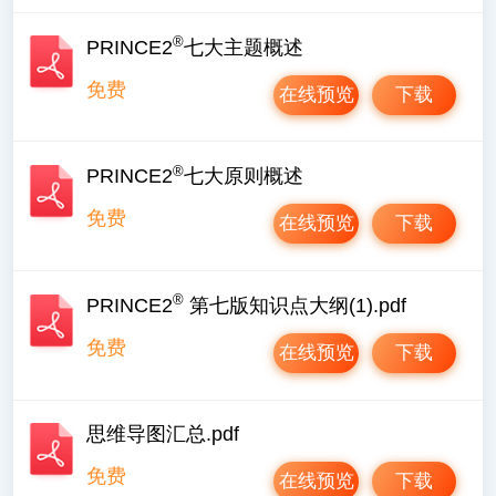
®
PRINCE2
七大主题概述
免费
在线预览
下载
®
PRINCE2
七大原则概述
免费
在线预览
下载
®
PRINCE2
第七版知识点大纲(1).pdf
免费
在线预览
下载
思维导图汇总.pdf
免费
在线预览
下载