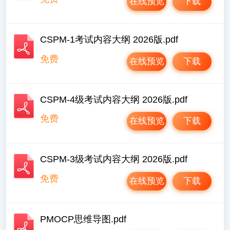
在线预览
下载
CSPM-1考试内容大纲 2026版.pdf
免费
在线预览
下载
CSPM-4级考试内容大纲 2026版.pdf
免费
在线预览
下载
CSPM-3级考试内容大纲 2026版.pdf
免费
在线预览
下载
PMOCP思维导图.pdf