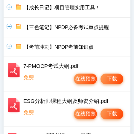
【成长日记】项目管理实用工具！
【三色笔记】NPDP必备考试重点提醒
【考前冲刺】NPDP考前知识点
7-PMOCP考试大纲.pdf
免费
在线预览
下载
ESG分析师课程大纲及师资介绍.pdf
免费
在线预览
下载