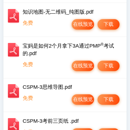
知识地图-无二维码_纯图版.pdf
免费
在线预览
下载
®
宝妈是如何2个月拿下3A通过PMP
考试
的.pdf
免费
在线预览
下载
CSPM-3思维导图.pdf
免费
在线预览
下载
CSPM-3考前三页纸 .pdf