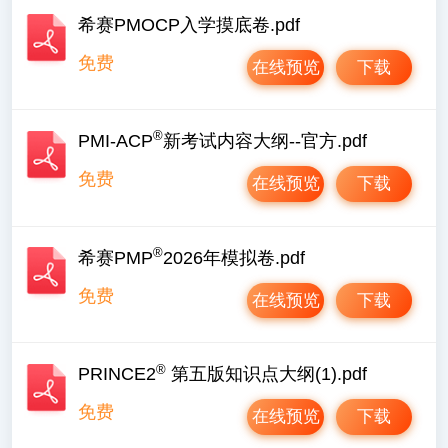
希赛PMOCP入学摸底卷.pdf
免费
在线预览
下载
®
PMI-ACP
新考试内容大纲--官方.pdf
免费
在线预览
下载
®
希赛PMP
2026年模拟卷.pdf
免费
在线预览
下载
®
PRINCE2
第五版知识点大纲(1).pdf
免费
在线预览
下载