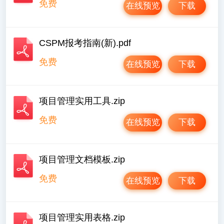
免费
在线预览
下载
CSPM报考指南(新).pdf
免费
在线预览
下载
项目管理实用工具.zip
免费
在线预览
下载
项目管理文档模板.zip
免费
在线预览
下载
项目管理实用表格.zip