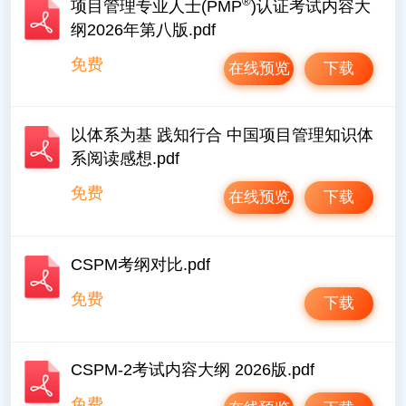
®
项目管理专业人士(PMP
)认证考试内容大
纲2026年第八版.pdf
免费
在线预览
下载
以体系为基 践知行合 中国项目管理知识体
系阅读感想.pdf
免费
在线预览
下载
CSPM考纲对比.pdf
免费
下载
CSPM-2考试内容大纲 2026版.pdf
免费