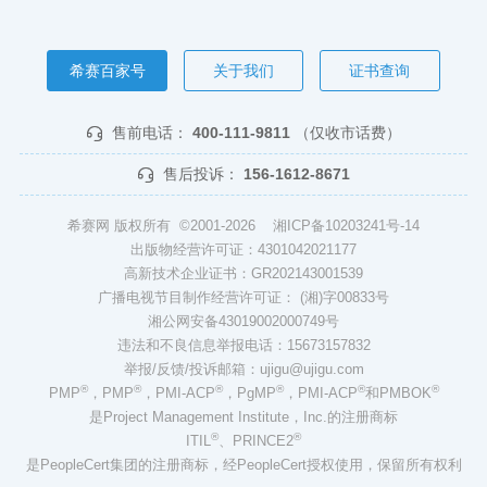
希赛百家号
关于我们
证书查询
售前电话：
400-111-9811
（仅收市话费）
售后投诉：
156-1612-8671
希赛网 版权所有 ©2001-2026
湘ICP备10203241号-14
出版物经营许可证：4301042021177
高新技术企业证书：GR202143001539
广播电视节目制作经营许可证： (湘)字00833号
湘公网安备43019002000749号
违法和不良信息举报电话：15673157832
举报/反馈/投诉邮箱：ujigu@ujigu.com
®
®
®
®
®
®
PMP
，PMP
，PMI-ACP
，PgMP
，PMI-ACP
和PMBOK
是Project Management Institute，Inc.的注册商标
®
®
ITIL
、PRINCE2
是PeopleCert集团的注册商标，经PeopleCert授权使用，保留所有权利