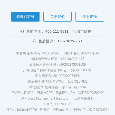
希赛百家号
关于我们
证书查询
售前电话：
400-111-9811
（仅收市话费）
售后投诉：
156-1612-8671
希赛网 版权所有 ©2001-2026
湘ICP备10203241号-14
出版物经营许可证：4301042021177
高新技术企业证书：GR202143001539
广播电视节目制作经营许可证： (湘)字00833号
湘公网安备43019002000749号
违法和不良信息举报电话：15673157832
举报/反馈/投诉邮箱：ujigu@ujigu.com
®
®
®
®
®
®
PMP
，PMP
，PMI-ACP
，PgMP
，PMI-ACP
和PMBOK
是Project Management Institute，Inc.的注册商标
®
®
ITIL
、PRINCE2
是PeopleCert集团的注册商标，经PeopleCert授权使用，保留所有权利