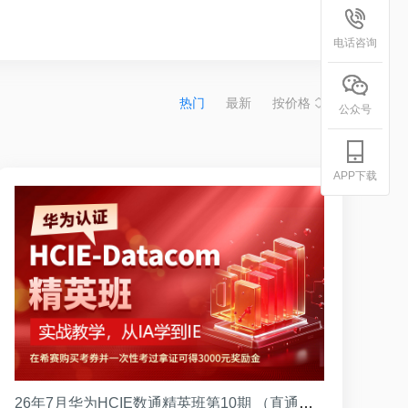
电话咨询
热门
最新
按价格
公众号
APP下载
26年7月华为HCIE数通精英班第10期 （直通班）