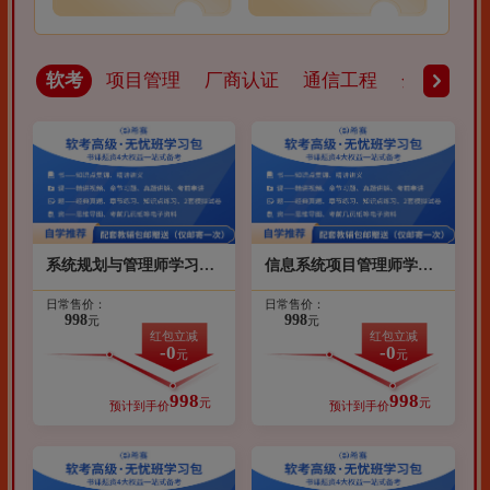
软考
项目管理
厂商认证
通信工程
金融财会
系统规划与管理师学习包
信息系统项目管理师学习
（班型：无忧通关班）
包（班型：无忧通关班）
日常售价：
日常售价：
998
998
元
元
红包立减
红包立减
-0
-0
元
元
998
998
元
元
预计到手价
预计到手价