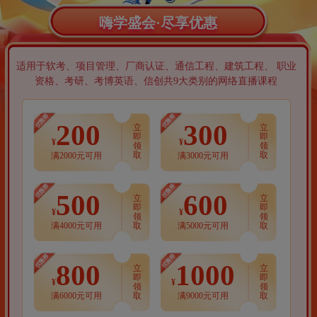
嗨学盛会·尽享优惠
适用于软考、项目管理、厂商认证、通信工程、建筑工程、 职业
资格、考研、考博英语、信创共9大类别的网络直播课程
200
300
立
立
即
即
¥
¥
领
领
取
取
满2000元可用
满3000元可用
500
600
立
立
即
即
¥
¥
领
领
取
取
满4000元可用
满5000元可用
800
1000
立
立
即
即
¥
¥
领
领
取
取
满6000元可用
满9000元可用