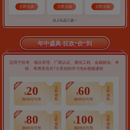
立即兑换
立即兑换
立即兑换
以上礼品三选一
年中盛典·狂欢“价”到
适用于软考、项目管理、厂商认证、通信工程、金融财会、考
研、考博英语共7大类别的学习包&视频课程
20
60
立
立
即
即
¥
¥
领
领
取
取
满200元可用
满400元可用
80
100
立
立
即
即
¥
¥
领
领
取
取
满600元可用
满800元可用