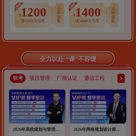
1200
1400
立
立
即
即
¥
¥
领
领
取
取
满12000元可用
满14000元可用
全力以赴·“课”不容缓
软考
项目管理
厂商认证
通信工程
建筑工程
2026年系统规划与管理师
2026年网络规划设计师网
网络课程VIP笃行班（班
络课程笃行VIP班（班