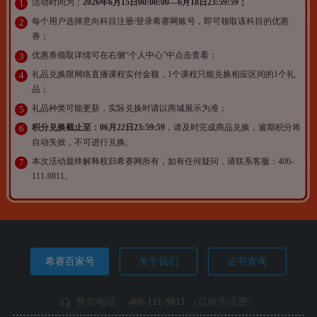
活动时间为：
2026年6月15日00:00:00—6月18日23:59:59；
1
每个用户选择意向科目注册/登录希赛网账号，即可领取该科目的优惠
2
券；
优惠券领取详情可在右侧“个人中心”中点击查看；
3
礼品兑换限网络直播课程实付金额，1个课程只能兑换相应区间的1个礼
4
品；
礼品种类可能更新，实际兑换时请以商城展示为准；
5
积分兑换截止至：06月22日23:59:59
，请及时完成商品兑换，逾期积分将
6
自动失效，不可进行兑换;
本次活动最终解释权归希赛网所有，如有任何疑问，请联系客服：400-
7
111-9811。
希赛百家号
关于我们
证书查询
售前电话：
400-111-9811
（仅收市话费）