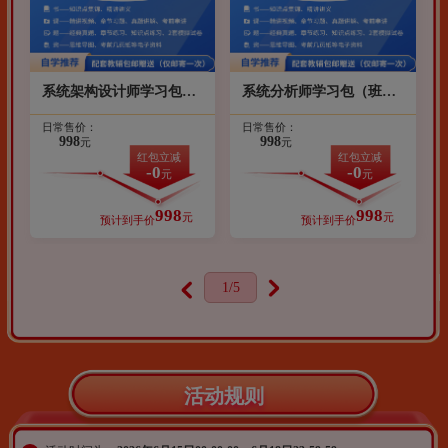
系统架构设计师学习包
系统分析师学习包（班
（班型：无忧通关班）
型：无忧通关班）
日常售价：
日常售价：
998
998
元
元
红包立减
红包立减
-0
-0
元
元
998
998
元
元
预计到手价
预计到手价
1
/5
活动规则